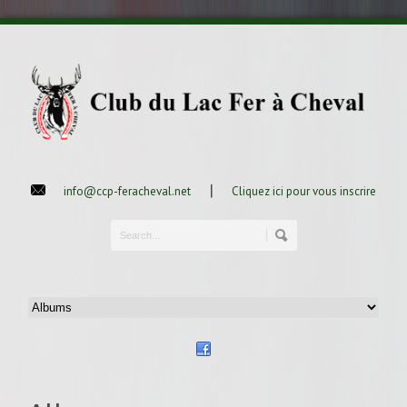
|
info@ccp-feracheval.net
Cliquez ici pour vous inscrire