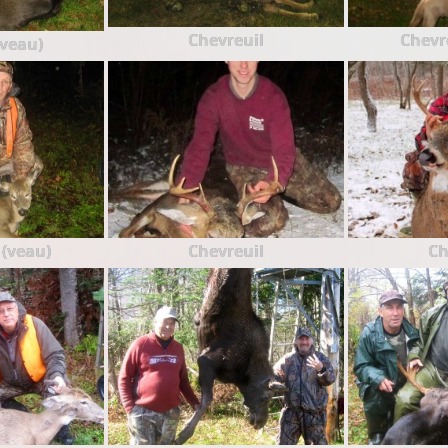
Chevreuil
Chevre
(veau)
 (veau)
Chevreuil
Ch