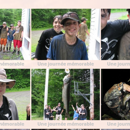
mémorable
Une journée mémorable
Une jour
mémorable
Une journée mémorable
Une jour