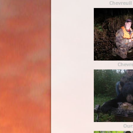
Chevreuil 
Chevre
Our