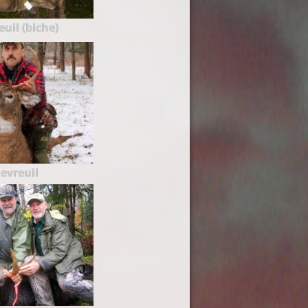
uil (biche)
evreuil