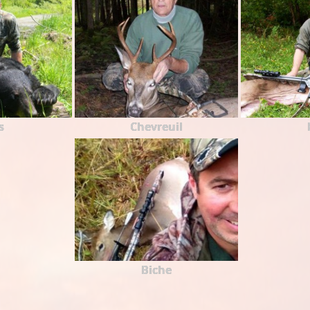
s
Chevreuil
Biche