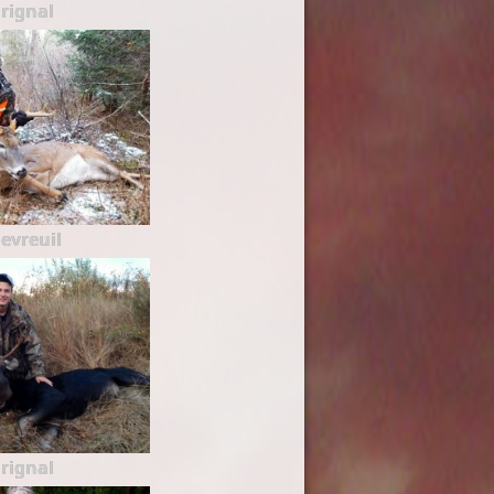
rignal
evreuil
rignal