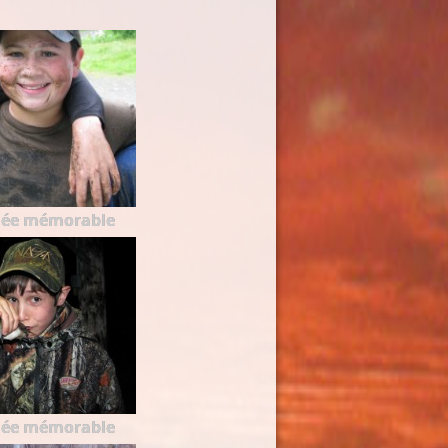
née mémorable
née mémorable