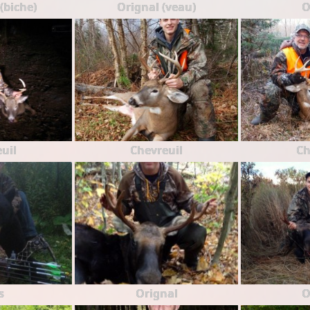
(biche)
Orignal (veau)
O
uil
Chevreuil
Ch
s
Orignal
O