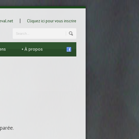
|
val.net
Cliquez ici pour vous inscrire
iens
+
À propos
parée.