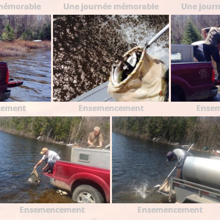
mémorable
Une journée mémorable
Une jour
cement
Ensemencement
Ense
Ensemencement
Ensemencement