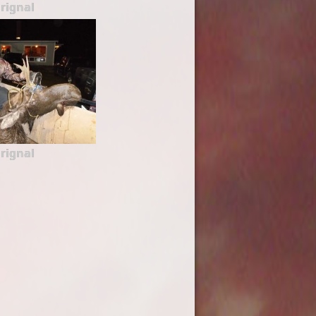
rignal
rignal