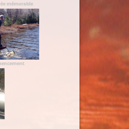
née mémorable
mencement