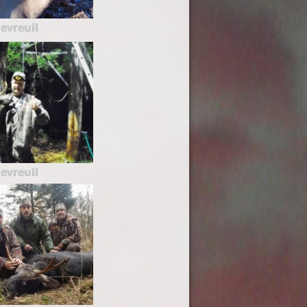
evreuil
evreuil