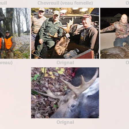
uil
Chevreuil (veau femelle)
O
(veau)
Orignal
O
Orignal