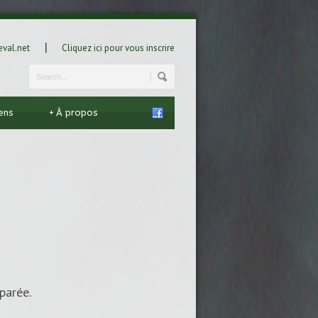
|
val.net
Cliquez ici pour vous inscrire
iens
+
À propos
parée.