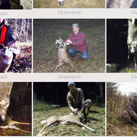
Chevreuil
Ch
uil
uil
Chevreuil
Ch