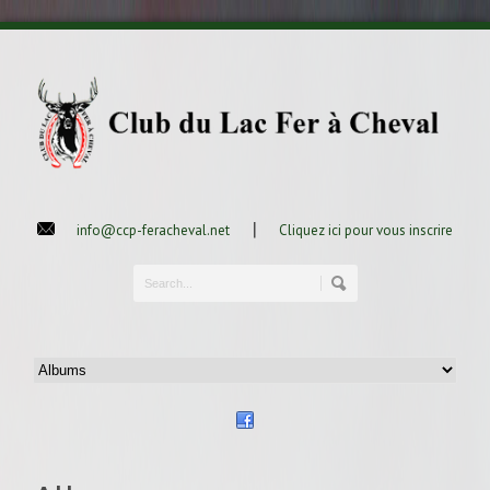
|
info@ccp-feracheval.net
Cliquez ici pour vous inscrire