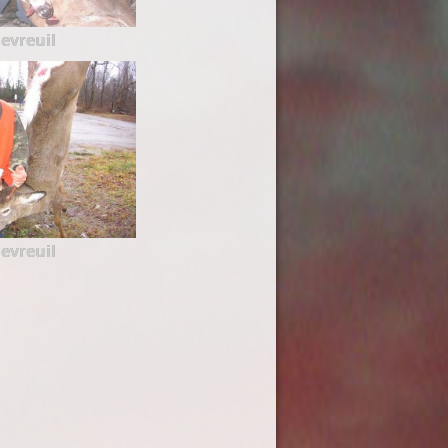
evreuil
evreuil