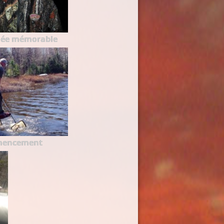
née mémorable
mencement