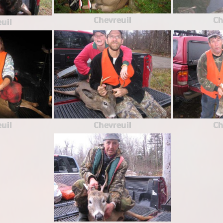
Chevreuil
Ch
uil
uil
Chevreuil
Ch