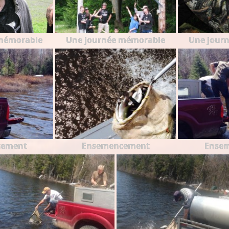
mémorable
Une journée mémorable
Une jour
cement
Ensemencement
Ense