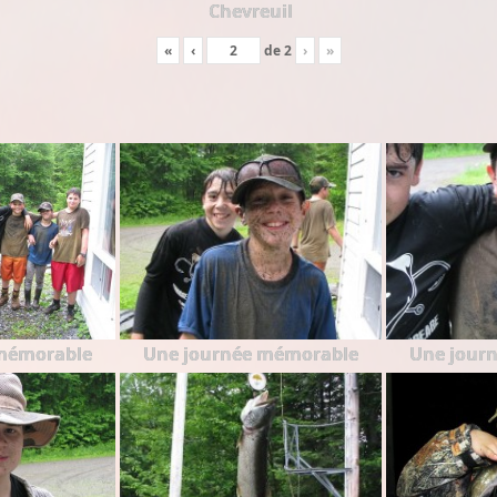
Chevreuil
«
‹
de
2
›
»
mémorable
Une journée mémorable
Une jour