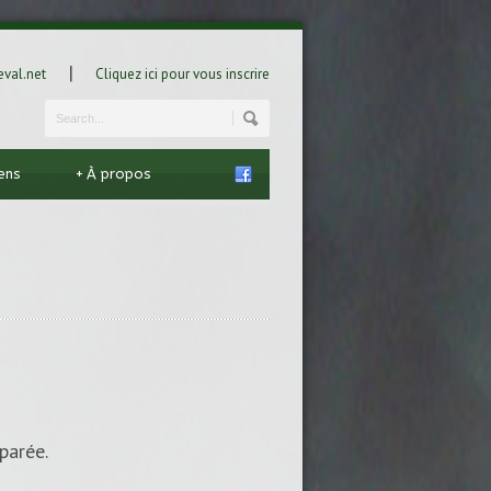
|
val.net
Cliquez ici pour vous inscrire
iens
+
À propos
parée.