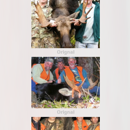
Orignal
Orignal