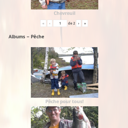
Chevreuil
«
‹
de
2
›
»
Albums – Pêche
Pêche pour tous!