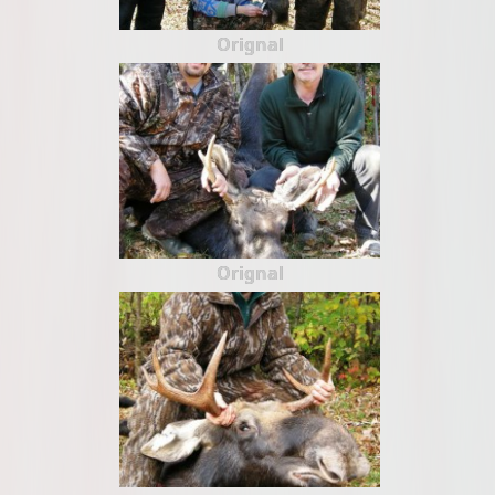
Orignal
Orignal