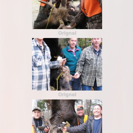
Orignal
Orignal