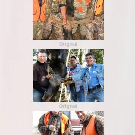
Orignal
Orignal