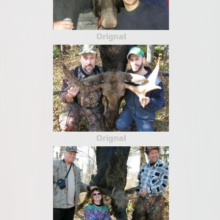
Orignal
Orignal