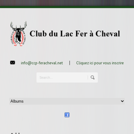
|
info@ccp-feracheval.net
Cliquez ici pour vous inscrire