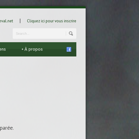
|
val.net
Cliquez ici pour vous inscrire
iens
+
À propos
parée.