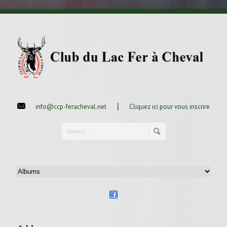
|
info@ccp-feracheval.net
Cliquez ici pour vous inscrire