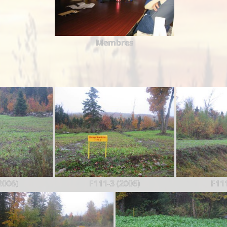
Membres
2006)
F111-3 (2006)
F111