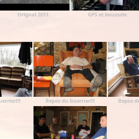
Orignal 2011
GPS et boussole
errier!!!
Repos du Guerrier!!!
Repos de