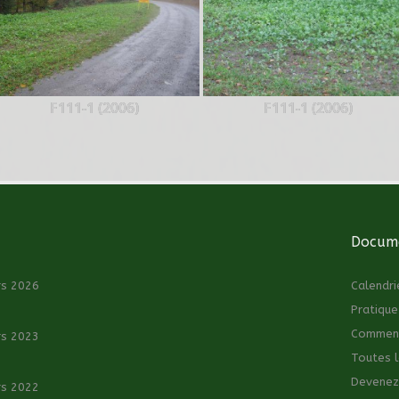
F111-1 (2006)
F111-1 (2006)
Docume
rs 2026
Calendri
Pratique
Comment 
rs 2023
Toutes l
Devenez
rs 2022