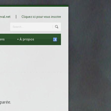
|
val.net
Cliquez ici pour vous inscrire
iens
+
À propos
parée.