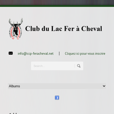
|
info@ccp-feracheval.net
Cliquez ici pour vous inscrire