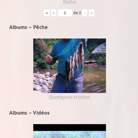
Biche
«
‹
de
2
›
»
Albums – Pêche
Quelques truites
Albums – Vidéos