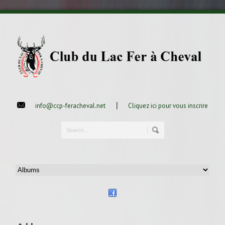
|
info@ccp-feracheval.net
Cliquez ici pour vous inscrire