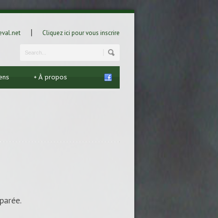
|
val.net
Cliquez ici pour vous inscrire
iens
+
À propos
parée.