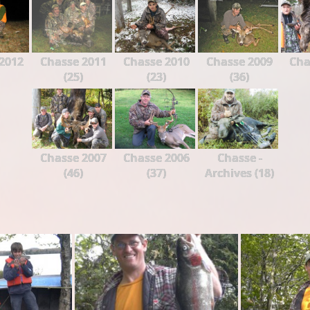
2012
Chasse 2011
Chasse 2010
Chasse 2009
Cha
(25)
(23)
(36)
Chasse 2007
Chasse 2006
Chasse -
(46)
(37)
Archives (18)