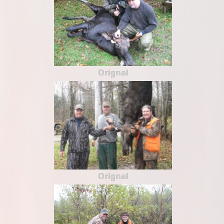
Orignal
Orignal