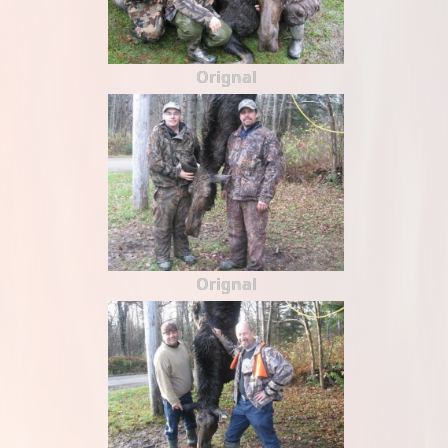
Orignal
Orignal