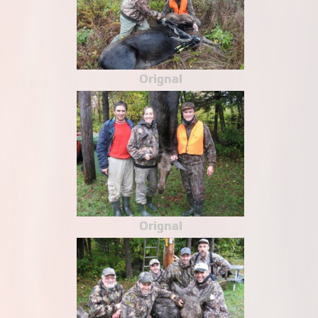
Orignal
Orignal