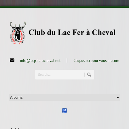
|
info@ccp-feracheval.net
Cliquez ici pour vous inscrire