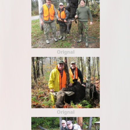
Orignal
Orignal