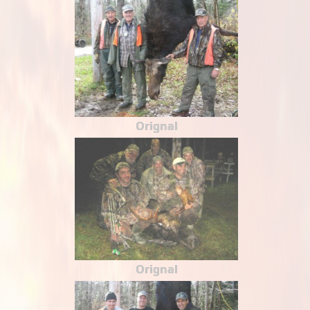
Orignal
Orignal