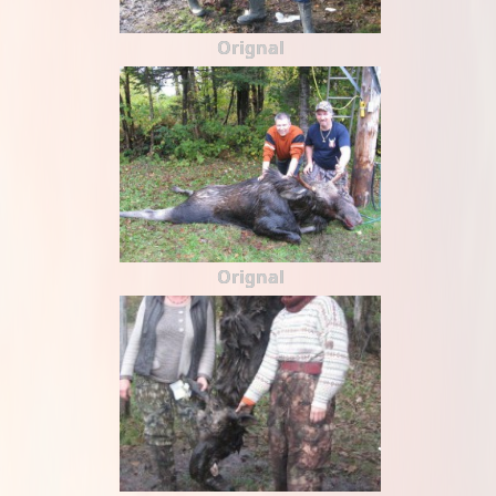
Orignal
Orignal