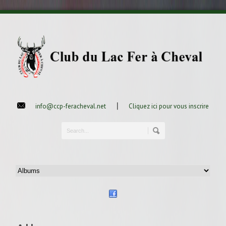
|
info@ccp-feracheval.net
Cliquez ici pour vous inscrire