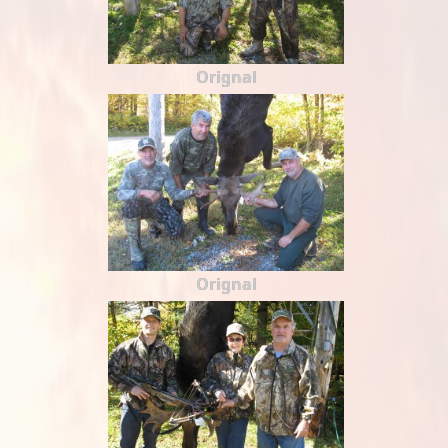
Orignal
Orignal