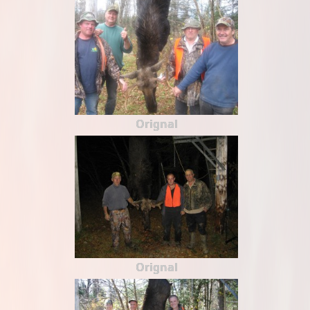
Orignal
Orignal