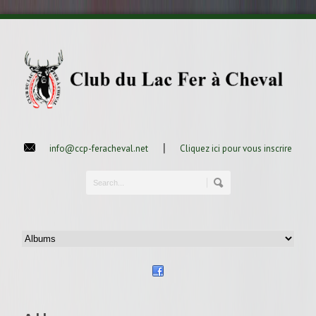
|
info@ccp-feracheval.net
Cliquez ici pour vous inscrire