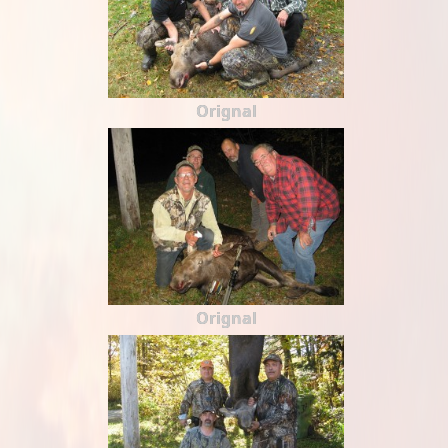
Orignal
Orignal