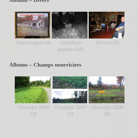
Hommages (4)
Caméras
Divers (4)
espion (54)
Albums – Champs nourriciers
Champs 2010
Champs 2007
Champs 2006
(7)
(1)
(5)