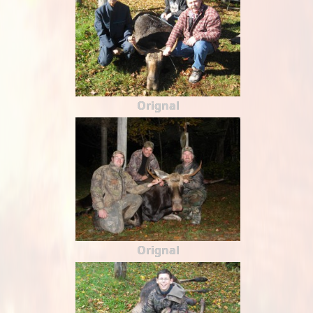
Orignal
Orignal