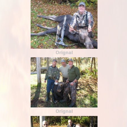
Orignal
Orignal