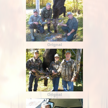
Orignal
Orignal