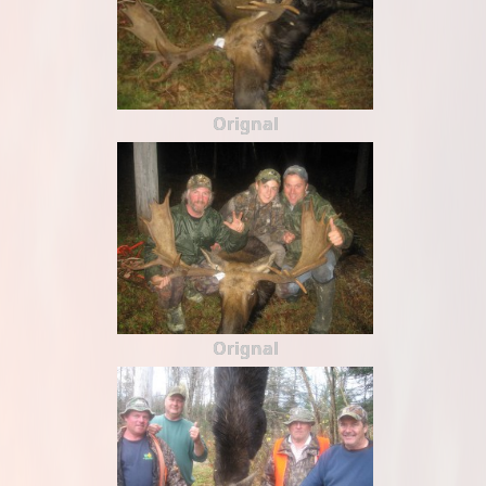
Orignal
Orignal