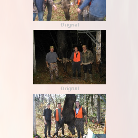
Orignal
Orignal