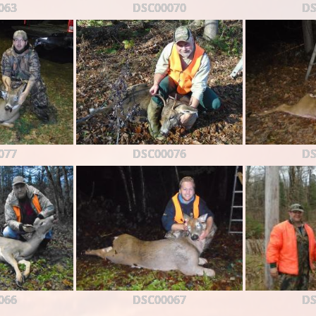
063
DSC00070
DS
077
DSC00076
DS
066
DSC00067
DS