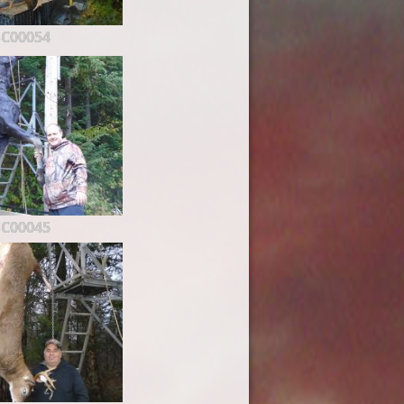
C00054
C00045