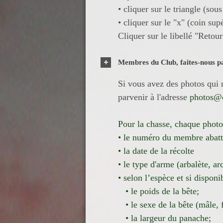
• cliquer sur le triangle (sou
• cliquer sur le "x" (coin sup
Cliquer sur le libellé "Retour
Membres du Club, faites-nous p
Si vous avez des photos qui n
parvenir à l'adresse
photos@c
Pour la chasse, chaque photo
• le numéro du membre abatt
• la date de la récolte
• le type d'arme (arbalète, ar
• selon l’espèce et si disponib
• le poids de la bête;
• le sexe de la bête (mâle, 
• la largeur du panache;