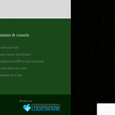
tation & conseils
 des activités
une chasse sécuritaire!
tiliser un GPS et une boussole
s nouvelles du Club
membre du Club
Réalisé par :