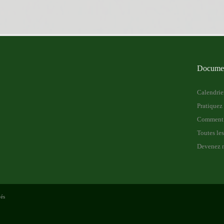
Documen
Calendrier
Pratiquez 
Comment u
Toutes le
Devenez 
vés