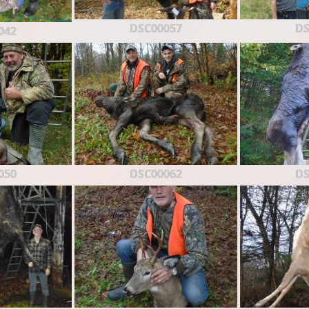
DSC00057
DS
042
050
DSC00062
DS