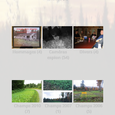
Hommages (4)
Caméras
Divers (4)
espion (54)
Champs 2010
Champs 2007
Champs 2006
(7)
(1)
(5)