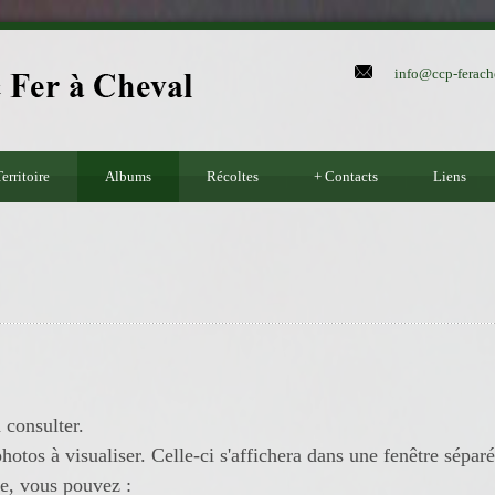
info@ccp-ferach
erritoire
Albums
Récoltes
+
Contacts
Liens
 consulter.
hotos à visualiser. Celle-ci s'affichera dans une fenêtre séparé
re, vous pouvez :