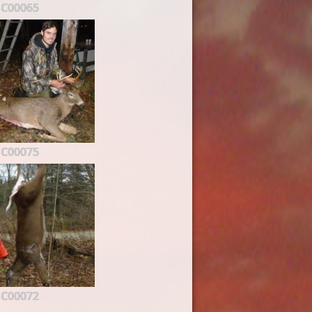
C00065
C00075
C00072