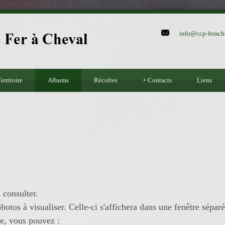
info@ccp-ferach
erritoire
Albums
Récoltes
+
Contacts
Liens
 consulter.
hotos à visualiser. Celle-ci s'affichera dans une fenêtre séparé
re, vous pouvez :