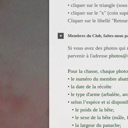
• cliquer sur le triangle (sou
• cliquer sur le "x" (coin sup
Cliquer sur le libellé "Retour
Membres du Club, faites-nous p
Si vous avez des photos qui n
parvenir à l'adresse
photos@c
Pour la chasse, chaque photo
• le numéro du membre abatt
• la date de la récolte
• le type d'arme (arbalète, ar
• selon l’espèce et si disponib
• le poids de la bête;
• le sexe de la bête (mâle, 
• la largeur du panache;