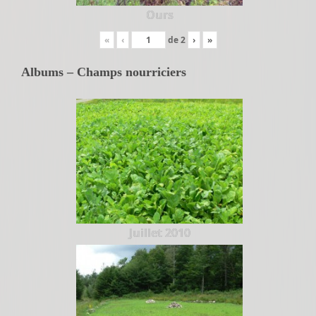
Ours
«
‹
de
2
›
»
Albums – Champs nourriciers
Juillet 2010