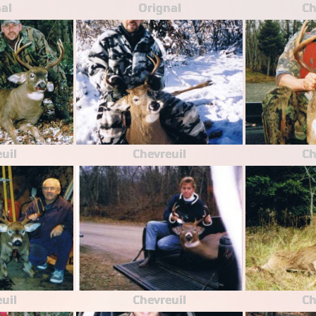
al
Orignal
Ch
uil
Chevreuil
Ch
uil
Chevreuil
Ch