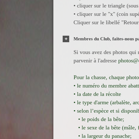
• cliquer sur le triangle (sou
• cliquer sur le "x" (coin sup
Cliquer sur le libellé "Retour
Membres du Club, faites-nous p
Si vous avez des photos qui n
parvenir à l'adresse
photos@c
Pour la chasse, chaque photo
• le numéro du membre abatt
• la date de la récolte
• le type d'arme (arbalète, ar
• selon l’espèce et si disponib
• le poids de la bête;
• le sexe de la bête (mâle, 
• la largeur du panache;