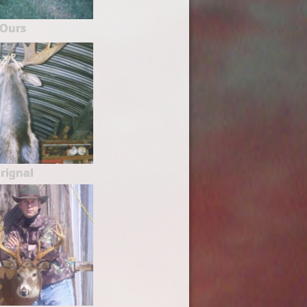
Ours
rignal