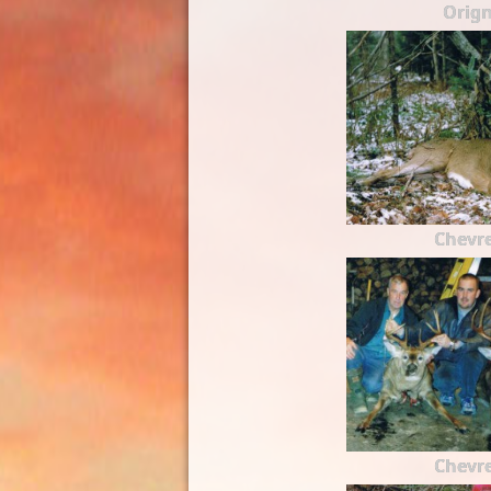
Orign
Chevre
Chevre