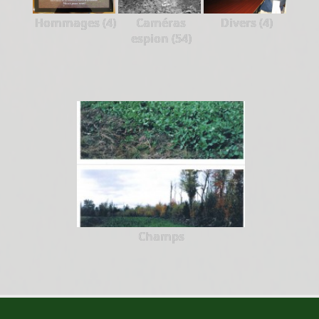
Hommages (4)
Caméras
Divers (4)
espion (54)
Champs