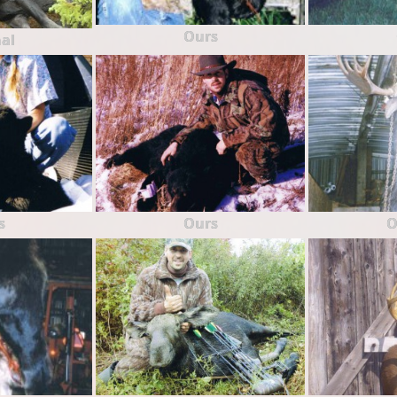
Ours
al
s
Ours
O