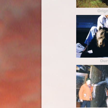
Orign
Our