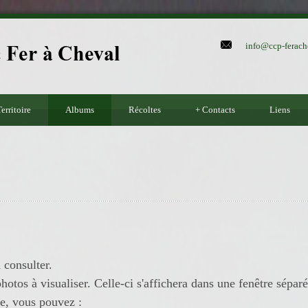
info@ccp-ferach
erritoire
Albums
Récoltes
+
Contacts
Liens
 consulter.
hotos à visualiser. Celle-ci s'affichera dans une fenêtre séparé
re, vous pouvez :