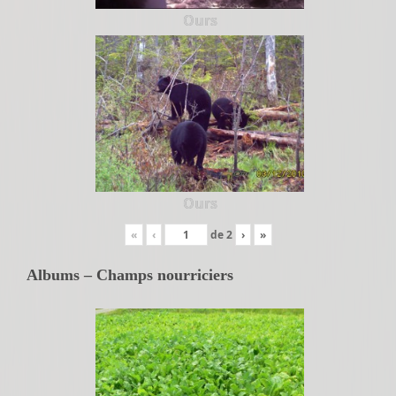
Ours
Ours
«
‹
de
2
›
»
Albums – Champs nourriciers