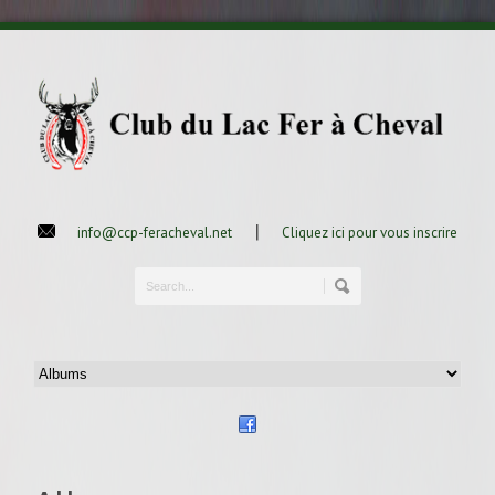
|
info@ccp-feracheval.net
Cliquez ici pour vous inscrire