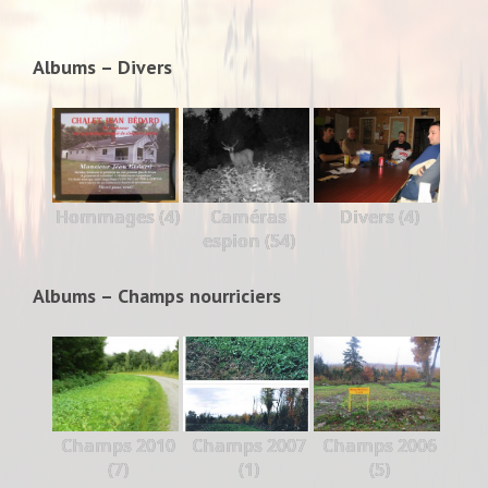
Albums – Divers
Hommages (4)
Caméras
Divers (4)
espion (54)
Albums – Champs nourriciers
Champs 2010
Champs 2007
Champs 2006
(7)
(1)
(5)