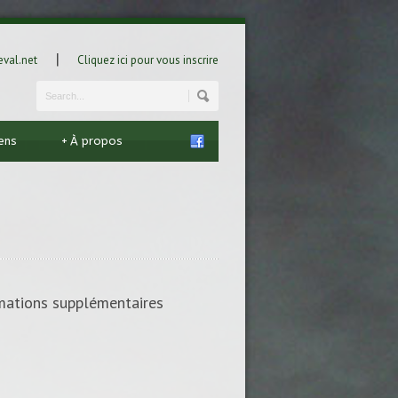
|
val.net
Cliquez ici pour vous inscrire
iens
+
À propos
rmations supplémentaires