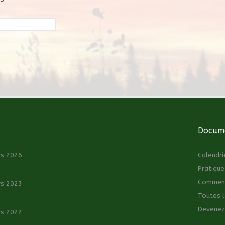
Docume
rs 2026
Calendri
Pratique
Comment 
rs 2023
Toutes l
Devenez
rs 2022