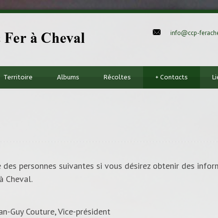
info@ccp-ferache
Territoire
Albums
Récoltes
+
Contacts
L
 des personnes suivantes si vous désirez obtenir des info
à Cheval.
an-Guy Couture, Vice-président