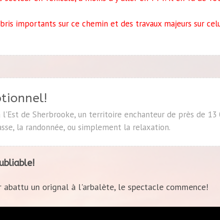
bris importants sur ce chemin et des travaux majeurs sur cel
ptionnel!
à l'Est de Sherbrooke, un territoire enchanteur de près de 13 
asse, la randonnée, ou simplement la relaxation.
ubliable!
 abattu un orignal à l'arbalète, le spectacle commence!