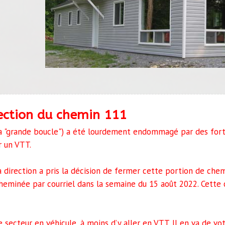
ection du chemin 111
a "grande boucle") a été lourdement endommagé par des forte
r un VTT.
la direction a pris la décision de fermer cette portion de che
heminée par courriel dans la semaine du 15 août 2022. Cette c
secteur en véhicule, à moins d’y aller en VTT. Il en va de vot