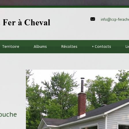
info@ccp-ferache
Territoire
Albums
Récoltes
+
Contacts
L
douche