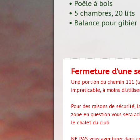
• Poêle à bois
• 5 chambres, 20 lits
• Balance pour gibier
Fermeture d'une s
Une portion du chemin 111 (l
impraticable, à moins d'utilise
Pour des raisons de sécurité, 
zone en question vous sera ac
le chalet du club.
NE PAS vous aventurer dans ce 