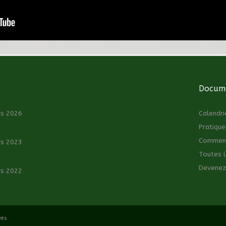
Docume
rs 2026
Calendri
Pratique
Comment 
rs 2023
Toutes l
Devenez
rs 2022
vés