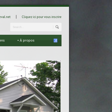
|
val.net
Cliquez ici pour vous inscrire
iens
+
À propos