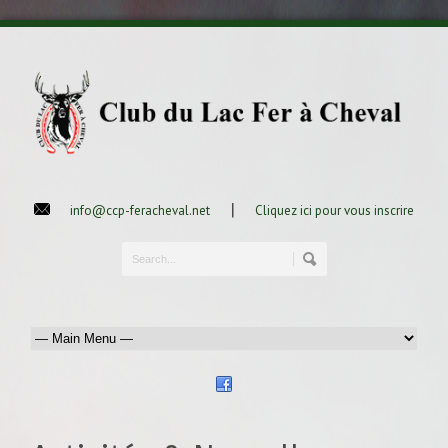
|
info@ccp-feracheval.net
Cliquez ici pour vous inscrire