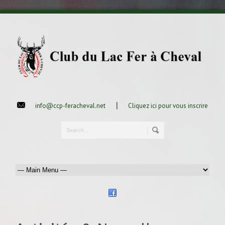
|
info@ccp-feracheval.net
Cliquez ici pour vous inscrire