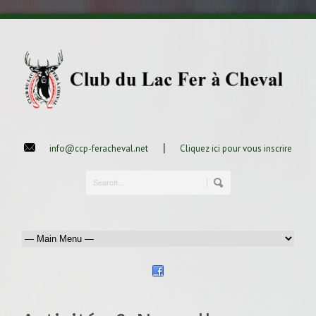
|
info@ccp-feracheval.net
Cliquez ici pour vous inscrire