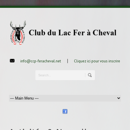
|
info@ccp-feracheval.net
Cliquez ici pour vous inscrire