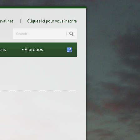
|
val.net
Cliquez ici pour vous inscrire
iens
+
À propos