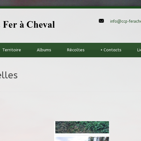
info@ccp-ferache
Territoire
Albums
Récoltes
+
Contacts
L
lles