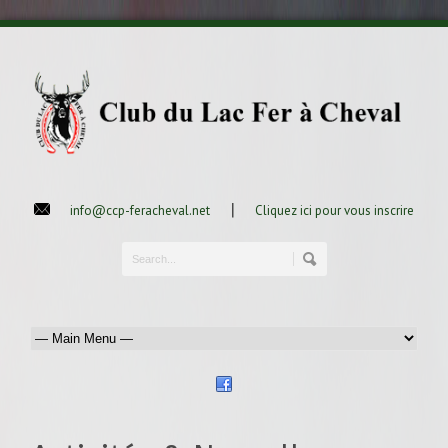
|
info@ccp-feracheval.net
Cliquez ici pour vous inscrire