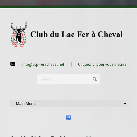
|
info@ccp-feracheval.net
Cliquez ici pour vous inscrire