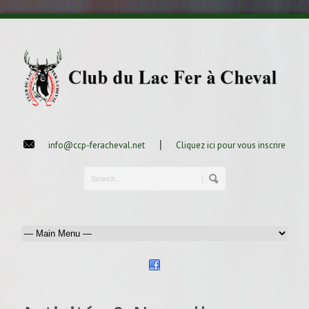
|
info@ccp-feracheval.net
Cliquez ici pour vous inscrire