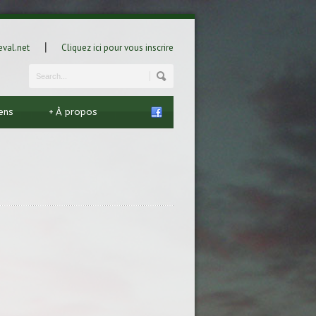
|
val.net
Cliquez ici pour vous inscrire
iens
+
À propos