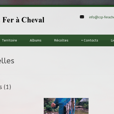
info@ccp-ferache
Territoire
Albums
Récoltes
+
Contacts
L
lles
 (1)