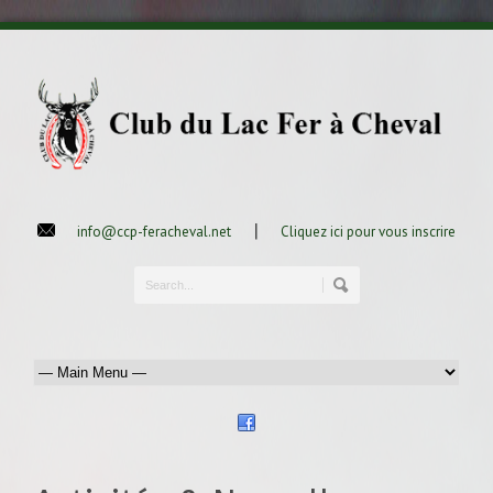
|
info@ccp-feracheval.net
Cliquez ici pour vous inscrire