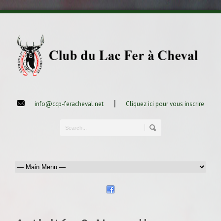
|
info@ccp-feracheval.net
Cliquez ici pour vous inscrire