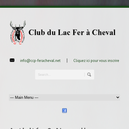
|
info@ccp-feracheval.net
Cliquez ici pour vous inscrire