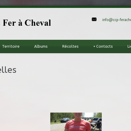
info@ccp-ferache
Territoire
Albums
Récoltes
+
Contacts
L
lles