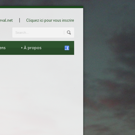
|
val.net
Cliquez ici pour vous inscrire
iens
+
À propos