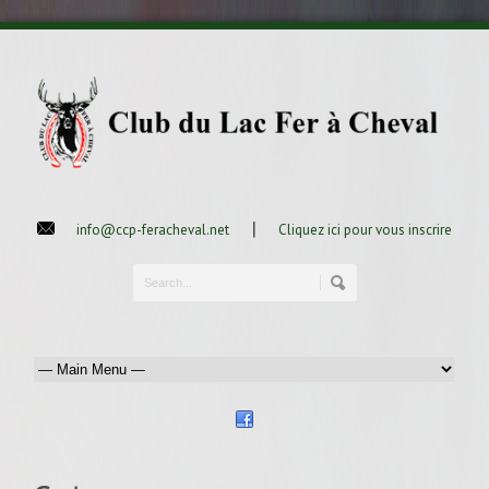
|
info@ccp-feracheval.net
Cliquez ici pour vous inscrire